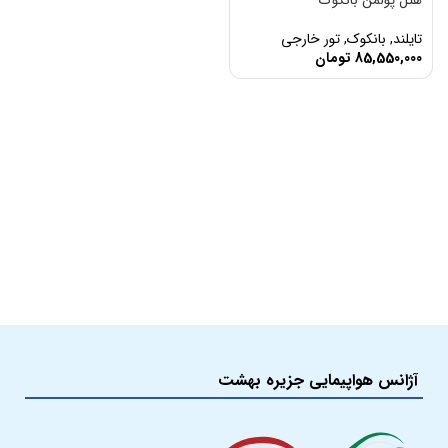
هتل پولمن بانکوک
تایلند
,
بانکوک
,
تور خارجی
85,550,000
تومان
آژانس هواپیمایی جزیره بهشت