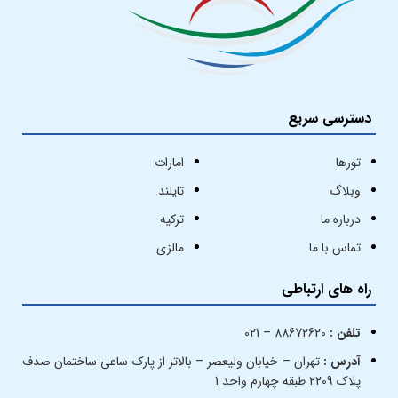
دسترسی سریع
تورها
امارات
وبلاگ
تایلند
درباره ما
ترکیه
تماس با ما
مالزی
راه های ارتباطی
تلفن :
88672620 – 021
آدرس :
تهران – خیابان ولیعصر – بالاتر از پارک ساعی ساختمان صدف
پلاک 2209 طبقه چهارم واحد 1