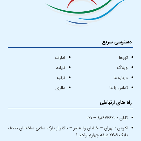
دسترسی سریع
تورها
امارات
وبلاگ
تایلند
درباره ما
ترکیه
تماس با ما
مالزی
راه های ارتباطی
تلفن :
88672620 – 021
آدرس :
تهران – خیابان ولیعصر – بالاتر از پارک ساعی ساختمان صدف
پلاک 2209 طبقه چهارم واحد 1