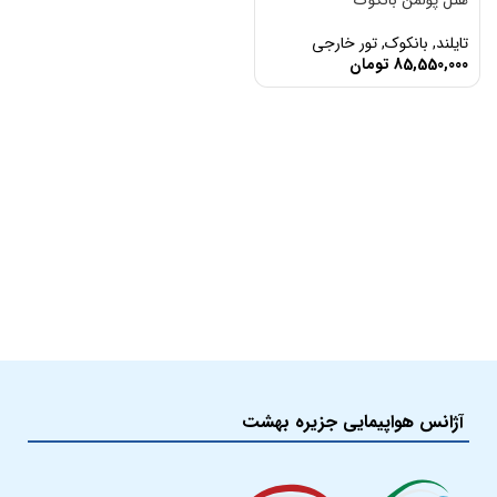
هتل پولمن بانکوک
تایلند
,
بانکوک
,
تور خارجی
85,550,000
تومان
آژانس هواپیمایی جزیره بهشت